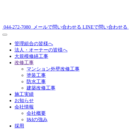
044-272-7080
メールで問い合わせる
LINEで問い合わせる
管理組合の皆様へ
法人・オーナーの皆様へ
大規模修繕工事
改修工事
マンション外壁改修工事
塗装工事
防水工事
建築改修工事
施工実績
お知らせ
会社情報
会社概要
I&Iの強み
採用